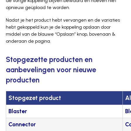
de vorige koppeling blijven bewaard en hoeven niet
opnieuw geüpload te worden.
Nadat je het product hebt vervangen en de variaties
hebt gekoppeld kun je de koppeling opslaan door
middel van de blauwe “Opslaan” knop, bovenaan &
onderaan de pagina.
Stopgezette producten en
aanbevelingen voor nieuwe
producten
Stopgezet product
Al
Blaster
Bl
Connector
Co