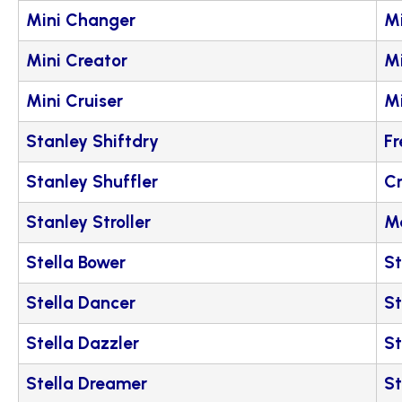
Mini Changer
Mi
Mini Creator
Mi
Mini Cruiser
Mi
Stanley Shiftdry
Fr
Stanley Shuffler
Cr
Stanley Stroller
M
Stella Bower
St
Stella Dancer
St
Stella Dazzler
St
Stella Dreamer
St