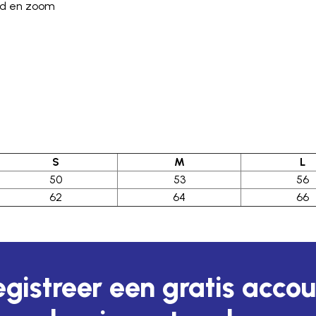
rd en zoom
S
M
L
50
53
56
62
64
66
gistreer een gratis acco