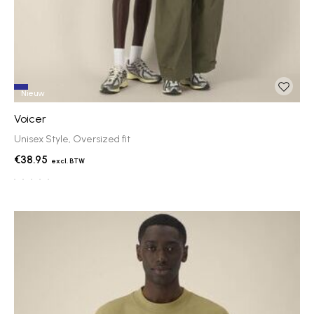
Nieuw
Voicer
Unisex Style, Oversized fit
€38.95