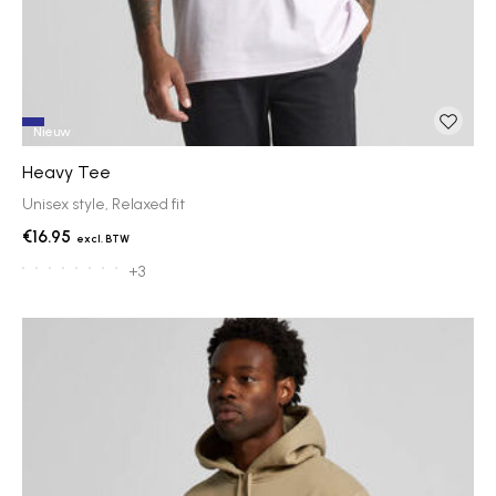
Nieuw
Heavy Tee
Unisex style, Relaxed fit
€16.95
+3