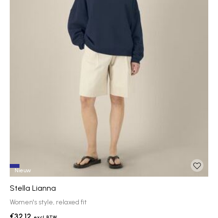
Nieuw
Stella Lianna
Women's style, relaxed fit
€32.12