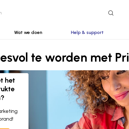
Wat we doen
Help & support
cesvol te worden met P
et het
rukte
n?
arketing
brand!