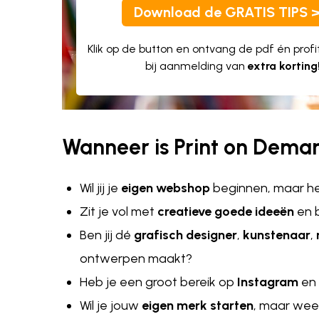
Download de GRATIS TIPS 
Klik op de button en ontvang de pdf én profite
bij aanmelding van
extra korting
Wanneer is Print on Deman
Wil jij je
eigen webshop
beginnen, maar h
Zit je vol met
creatieve goede ideeën
en b
Ben jij dé
grafisch designer
,
kunstenaar
,
ontwerpen maakt?
Heb je een groot bereik op
Instagram
en 
Wil je jouw
eigen merk starten
, maar wee