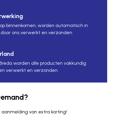
rwerking
shop binnenkomen, worden automatisch in
door ons verwerkt en verzonden.
rland
n Breda worden alle producten vakkundig
en verwerkt en verzonden.
n Demand?
j aanmelding van extra korting!