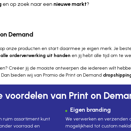
g
en op zoek naar een
nieuwe markt
?
nt on Demand
op onze producten en start daarmee je eigen merk. Je best
n
alle orderverwerking uit handen
en jij hebt alle tijd om te
en? Creëer jij de mooiste ontwerpen die iedereen wilt hebb
 Dan bieden wij van Promio de Print on Demand
dropshippin
e voordelen van Print on Dema
Eigen branding
en ruim assortiment kunt
We verwerken en verzenden a
zonder voorraad en
mogelijkheid tot custom nekla