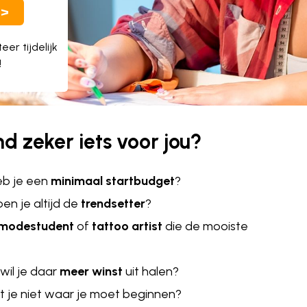
>>
er tijdelijk
!
d zeker iets voor jou?
eb je een
minimaal startbudget
?
en je altijd de
trendsetter
?
modestudent
of
tattoo artist
die de mooiste
wil je daar
meer winst
uit halen?
t je niet waar je moet beginnen?