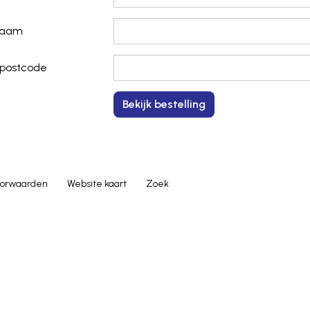
naam
 postcode
orwaarden
Website kaart
Zoek