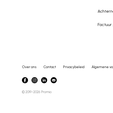
Achter
Factuur
Over ons
Contact
Privacybeleid
Algemene vo
© 2019–2026
Promio