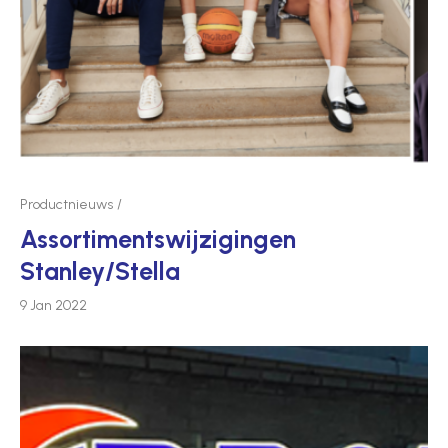
Productnieuws
Assor­tim­ent­swij­zi­gingen
Stanley/Stella
9 Jan 2022