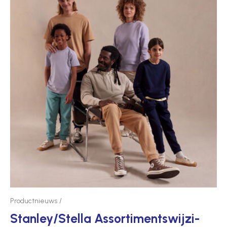
Productnieuws
Stanley/Stella Assor­tim­ent­swij­zi­