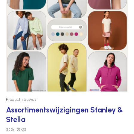
Productnieuws
Assor­tim­ent­swij­zi­gingen Stanley &
Stella
3 Okt 2023