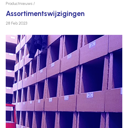
Productnieuws
Assor­­­tim­­­ent­­­swij­­­zi­­­gingen
28 Feb 2023