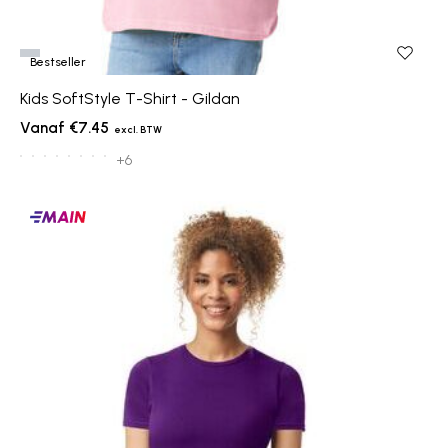
Bestseller
Kids SoftStyle T-Shirt - Gildan
€7.45
+6
Main
producten