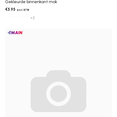
Gekleurde binnenkant mok
€5.95
+2
Main
producten