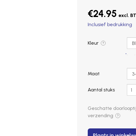
€24.95
Inclusief bedrukking
Kleur
?
Maat
Aantal stuks
Geschatte doorlooptij
verzending
?
Plaats in winkel