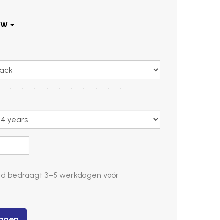
d bedraagt ​​
3–5 werkdagen
vóór
wagen