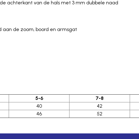
 de achterkant van de hals met 3 mm dubbele naad
d aan de zoom, boord en armsgat
5-6
7-8
40
42
46
52