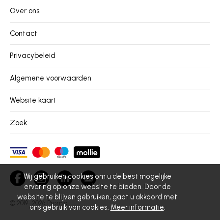
Over ons
Contact
Privacybeleid
Algemene voorwaarden
Website kaart
Zoek
Wij gebruiken cookies om u de best mogelijke
ervaring op onze website te bieden. Door de
website te blijven gebruiken, gaat u akkoord met
© 2019–2026
Promio
ons gebruik van cookies.
Meer informatie
.