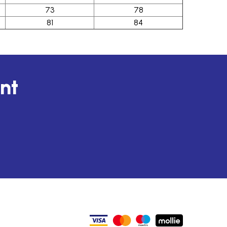
73
78
81
84
unt