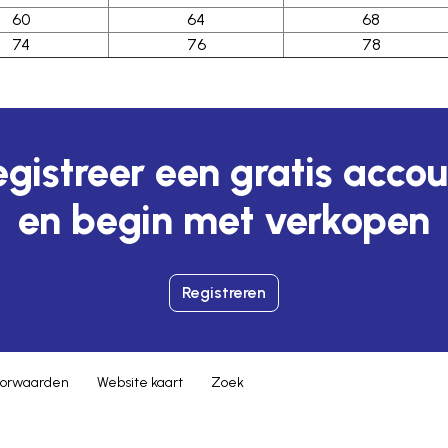
60
64
68
74
76
78
gistreer een gratis acco
en begin met verkopen
Registreren
orwaarden
Website kaart
Zoek