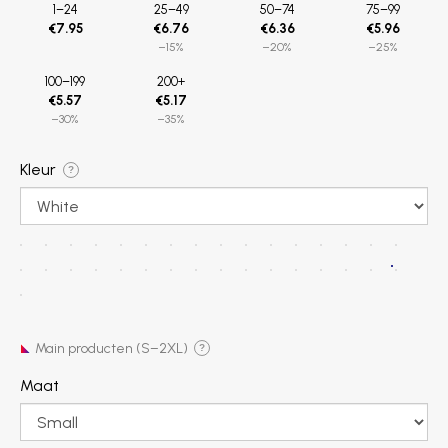
1–24
25–49
50–74
75–99
€7.95
€6.76
€6.36
€5.96
−15%
−20%
−25%
100–199
200+
€5.57
€5.17
−30%
−35%
Kleur
?
Main producten (S–2XL)
?
Maat