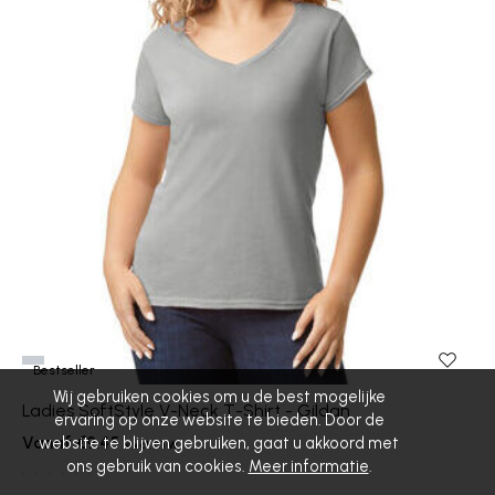
Bestseller
Wij gebruiken cookies om u de best mogelijke
Ladies SoftStyle V-Neck T-Shirt - Gildan
ervaring op onze website te bieden. Door de
website te blijven gebruiken, gaat u akkoord met
€9.45
ons gebruik van cookies.
Meer informatie
.