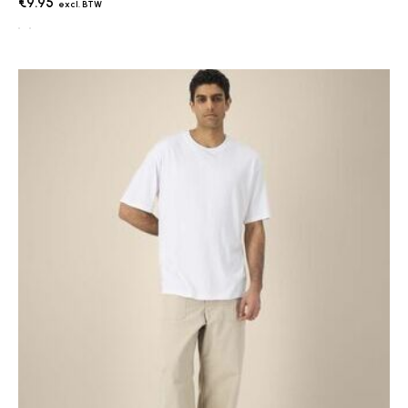
€9.95