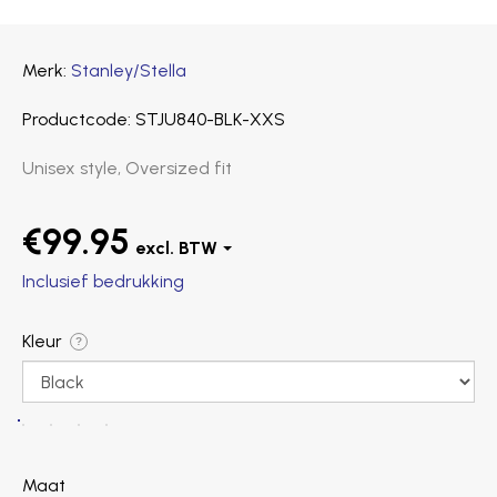
Merk
Stanley/Stella
Productcode
STJU840-BLK-XXS
Unisex style, Oversized fit
€99.95
Inclusief bedrukking
Kleur
?
Maat