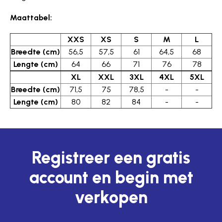
Maattabel:
XXS
XS
S
M
L
Breedte (cm)
56,5
57,5
61
64,5
68
Lengte (cm)
64
66
71
76
78
XL
XXL
3XL
4XL
5XL
Breedte (cm)
71,5
75
78,5
-
-
Lengte (cm)
80
82
84
-
-
Registreer een gratis
account en begin met
verkopen