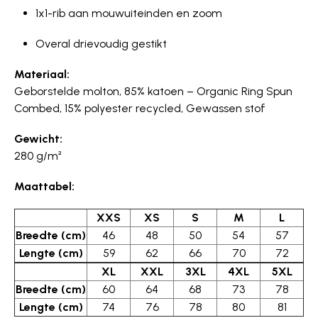
1x1-rib aan mouwuiteinden en zoom
Overal drievoudig gestikt
Materiaal:
Geborstelde molton, 85% katoen – Organic Ring Spun
Combed, 15% polyester recycled, Gewassen stof
Gewicht:
280 g/m²
Maattabel:
XXS
XS
S
M
L
Breedte (cm)
46
48
50
54
57
Lengte (cm)
59
62
66
70
72
XL
XXL
3XL
4XL
5XL
Breedte (cm)
60
64
68
73
78
Lengte (cm)
74
76
78
80
81