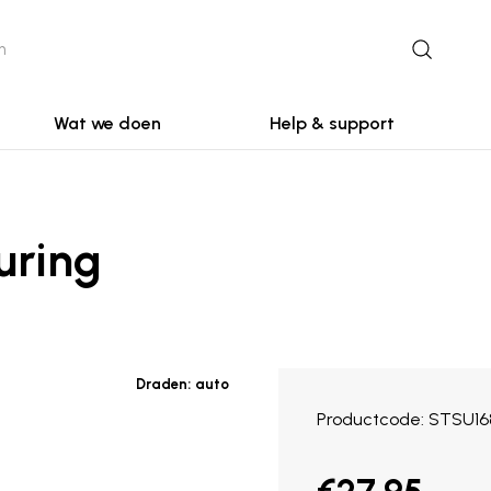
Wat we doen
Help & support
uring
Draden:
auto
Productcode
STSU16