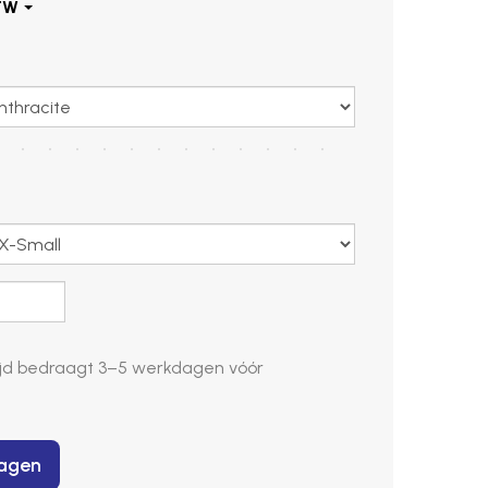
d bedraagt ​​
3–5 werkdagen
vóór
wagen