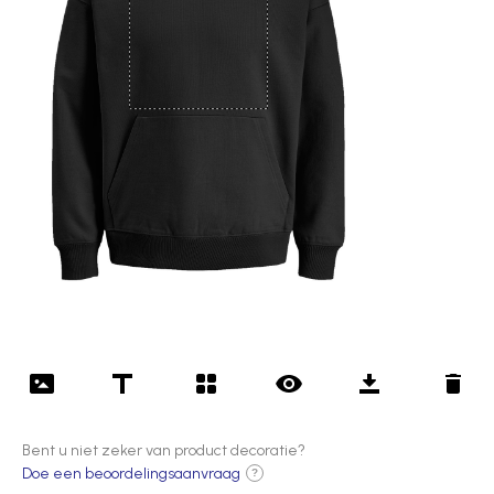
Bent u niet zeker van product decoratie?
Doe een beoordelingsaanvraag
?