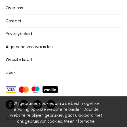
Over ons
Contact
Privacybeleid
Algemene voorwaarden
Website kaart
Zoek
Wij gebruiken cookies om u de best mogelijke
ervaring op onze website te bieden. Door de
website te blijven gebruiken, gaat u akkoord met
© 2019–2026
Promio
ons gebruik van cookies.
Meer informatie
.