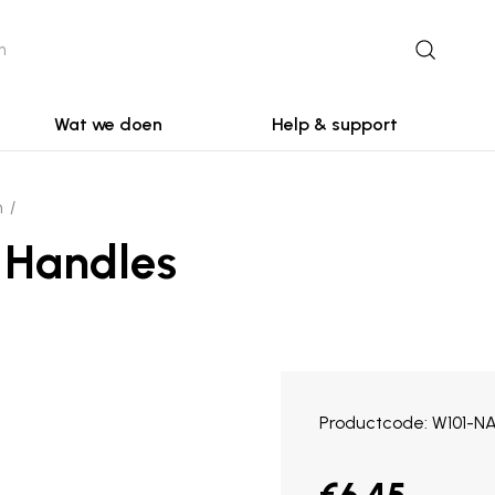
Wat we doen
Help & support
n
g Handles
Productcode
W101-N