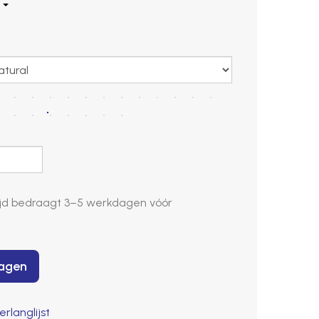
d bedraagt ​​
3–5 werkdagen
vóór
wagen
rlanglijst