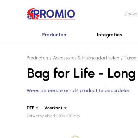
Producten
Integraties
Producten
Accessoires & Huis­ho­udar­ti­kelen
Tasse
Bag for Life - Lon
Wees de eerste om dit product te beoordelen
DTF
Voorkant
Ontwerp gebied: 270 × 270 mm