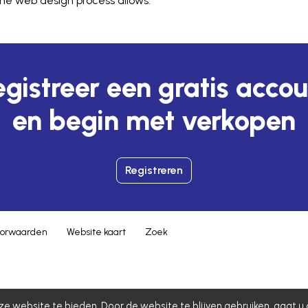
the web design process allows.
gistreer een gratis acco
en begin met verkopen
Registreren
orwaarden
Website kaart
Zoek
ze website te bieden. Door de website te blijven gebruiken, gaat u