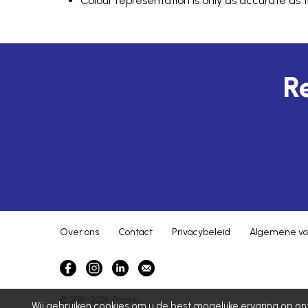
Colour representation is only as accurate as 
Re
Over ons
Contact
Privacybeleid
Algemene vo
© 2019–2026
Promio
Wij gebruiken cookies om u de best mogelijke ervaring op on